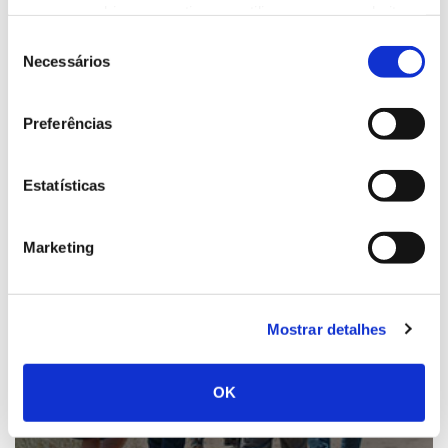
passadiços e trilhos próprios.
nossos cookies se continuar a utilizar o nosso website.
Seleção
Necessários
de
consentimento
Preferências
Estatísticas
Marketing
15h
Mostrar detalhes
Percurso Pedestre
Caminhe por uma das quatro rotas definidas com
cenários diferentes: praia, duna, pinhal ou
OK
Caldeira.