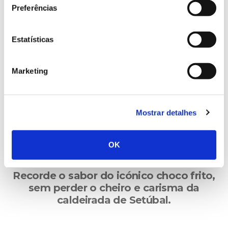
Preferências
2º Motivo
Estatísticas
Descubra o cação na sua famosa sopa e
dê uma oportunidade às beldroegas de
Marketing
Évora.
Mostrar detalhes
OK
3º Motivo
Recorde o sabor do icónico choco frito,
sem perder o cheiro e carisma da
caldeirada de Setúbal.