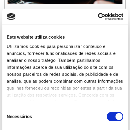
Dez motivos para conhecer e provar a
gastronomia regional
Este website utiliza cookies
Utilizamos cookies para personalizar conteúdo e
anúncios, fornecer funcionalidades de redes sociais e
analisar o nosso tráfego. Também partilhamos
informações acerca da sua utilização do site com os
nossos parceiros de redes sociais, de publicidade e de
análise, que as podem combinar com outras informações
1º Motivo
que lhes forneceu ou recolhidas por estes a partir da sua
Faça uma ode ao pão alentejano,
utilização dos respetivos serviços. Concorda com os
coroado nas açordas, migas e
nossos cookies se continuar a utilizar o nosso website.
ensopados.
Seleção
Necessários
de
consentimento