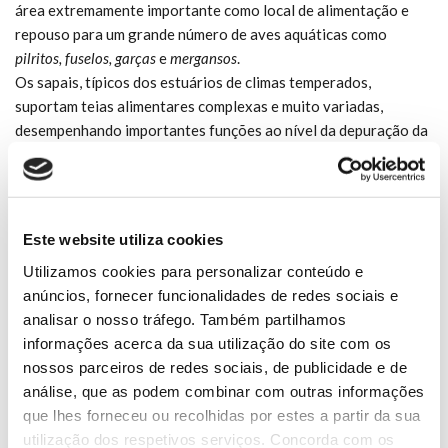
área extremamente importante como local de alimentação e
repouso para um grande número de aves aquáticas como
pilritos, fuselos, garças
e
mergansos
.
Os sapais, típicos dos estuários de climas temperados,
suportam teias alimentares complexas e muito variadas,
desempenhando importantes funções ao nível da depuração da
água e da conservação da biodiversidade.
Na área do pinhal encontram-se as dunas mais antigas de
Tróia, cobertas por pinheiro-bravo (
Pinus pinaster
) e manso
(
Pinus pinea
), e com grande diversidade de plantas como a
Este website utiliza cookies
aroeira (
Pistacia
lentiscus
), o cravo-das-areias (
Armeria spp.
) e a
Utilizamos cookies para personalizar conteúdo e
camarinha (
Corema album
). Merecem especial destaque os
anúncios, fornecer funcionalidades de redes sociais e
zimbros (
Juniperus turbinata e J. navicularis
), os líquenes, bem
analisar o nosso tráfego. Também partilhamos
como a
Linaria ficalhoana
e o
Ionopsidium acaule
, duas pequenas
informações acerca da sua utilização do site com os
plantas raras que ocorrem nesta área.
nossos parceiros de redes sociais, de publicidade e de
análise, que as podem combinar com outras informações
DOWNLOAD: TRILHO DA CALDEIRA E PINHAL
que lhes forneceu ou recolhidas por estes a partir da sua
utilização dos respetivos serviços. Concorda com os