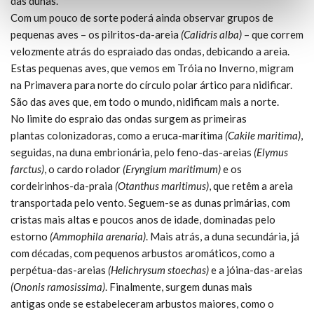
das dunas.
Com um pouco de sorte poderá ainda observar grupos de
pequenas aves – os pilritos-da-areia
(Calidris alba)
– que correm
velozmente atrás do espraiado das ondas, debicando a areia.
Estas pequenas aves, que vemos em Tróia no Inverno, migram
na Primavera para norte do círculo polar ártico para nidificar.
São das aves que, em todo o mundo, nidificam mais a norte.
No limite do espraio das ondas surgem as primeiras
plantas colonizadoras, como a eruca-marítima
(Cakile maritima)
,
seguidas, na duna embrionária, pelo feno-das-areias
(Elymus
farctus)
, o cardo rolador
(Eryngium maritimum)
e os
cordeirinhos-da-praia
(Otanthus maritimus)
, que retêm a areia
transportada pelo vento. Seguem-se as dunas primárias, com
cristas mais altas e poucos anos de idade, dominadas pelo
estorno
(Ammophila arenaria)
. Mais atrás, a duna secundária, já
com décadas, com pequenos arbustos aromáticos, como a
perpétua-das-areias
(Helichrysum stoechas)
e a jóina-das-areias
(Ononis ramosissima)
. Finalmente, surgem dunas mais
antigas onde se estabeleceram arbustos maiores, como o