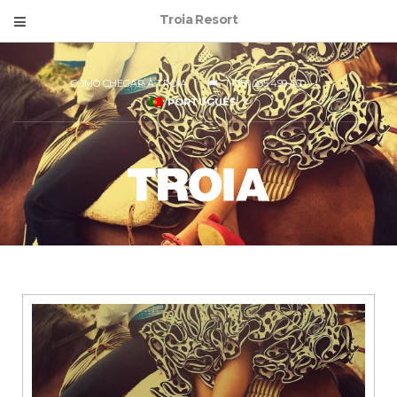
Troia Resort
COMO CHEGAR A TROIA
(+351) 265 499 400
PORTUGUÊS