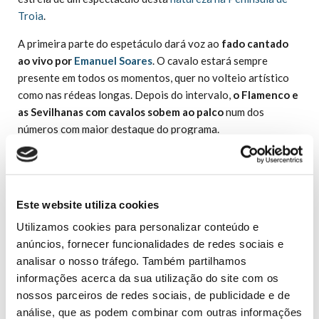
Troia
.
A primeira parte do espetáculo dará voz ao
fado cantado
ao vivo por
Emanuel Soares
. O cavalo estará sempre
presente em todos os momentos, quer no volteio artístico
como nas rédeas longas. Depois do intervalo,
o Flamenco e
as Sevilhanas com cavalos sobem ao palco
num dos
números com maior destaque do programa.
“
No Espetáculo Equestre Vítor Rodrigues existe
uma conjugação perfeita entre cavalos e
cavaleiros, acompanhados de fado, na música e
Este website utiliza cookies
de flamenco, na dança
”, afirma a organização do
Utilizamos cookies para personalizar conteúdo e
evento.
anúncios, fornecer funcionalidades de redes sociais e
analisar o nosso tráfego. Também partilhamos
informações acerca da sua utilização do site com os
Horário + Local:
nossos parceiros de redes sociais, de publicidade e de
O evento terá lugar no
dia 20 de abril, às 19h
, e terá a
análise, que as podem combinar com outras informações