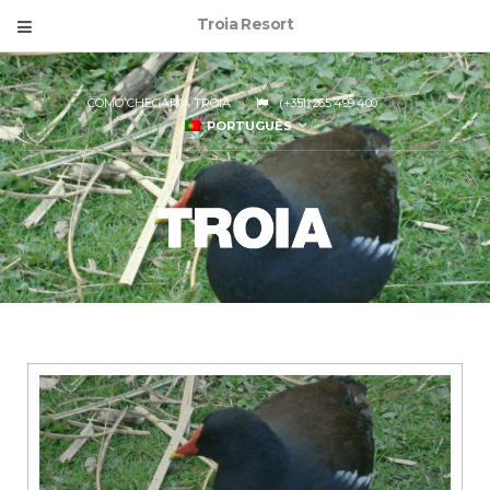
Troia Resort
COMO CHEGAR A TROIA
(+351) 265 499 400
PORTUGUÊS