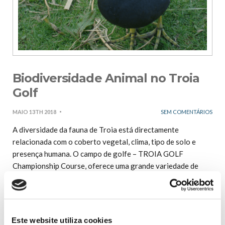
Biodiversidade Animal no Troia
Golf
MAIO 13TH 2018
SEM COMENTÁRIOS
A diversidade da fauna de Troia está directamente
relacionada com o coberto vegetal, clima, tipo de solo e
presença humana. O campo de golfe – TROIA GOLF
Championship Course, oferece uma grande variedade de
habitats numa área reduzida, tais como pinhais, matos, áreas
relvadas, dunas e lagos de água doce, os quais atraem
diversas espécies de fauna. Nas aves, destaca-se a Poupa
(Upupa epops), frequentemente observada a retirar
Este website utiliza cookies