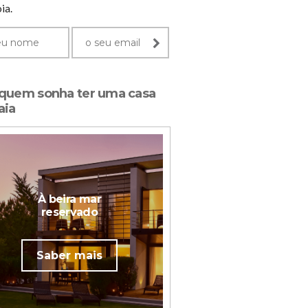
ia.
 quem sonha ter uma casa
aia
À beira mar
reservado
Saber mais