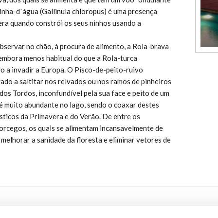
linha-d´água (Gallinula chloropus) é uma presença
ra quando constrói os seus ninhos usando a
observar no chão, à procura de alimento, a Rola-brava
 embora menos habitual do que a Rola-turca
do a invadir a Europa. O Pisco-de-peito-ruivo
vado a saltitar nos relvados ou nos ramos de pinheiros
 dos Tordos, inconfundível pela sua face e peito de um
 é muito abundante no lago, sendo o coaxar destes
ísticos da Primavera e do Verão. De entre os
rcegos, os quais se alimentam incansavelmente de
 melhorar a sanidade da floresta e eliminar vetores de
.PRIVACIDADE
RAL
RECRUTAMENTO