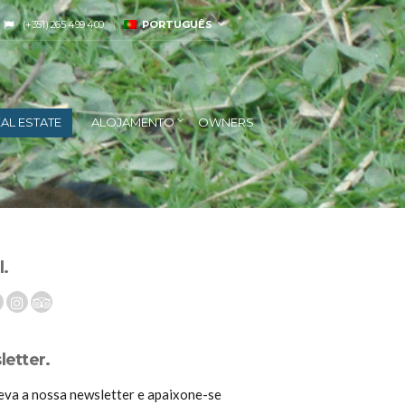
(+351) 265 499 400
PORTUGUÊS
AL ESTATE
ALOJAMENTO
OWNERS
l.
etter.
eva a nossa newsletter e apaixone-se