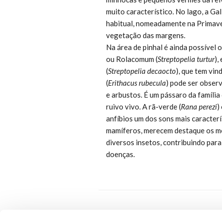
muito característico. No lago, a Ga
habitual, nomeadamente na Primave
vegetação das margens.
Na área de pinhal é ainda possível 
ou Rolacomum (
Streptopelia turtur
),
(
Streptopelia decaocto
), que tem vin
(
Erithacus rubecula
) pode ser obser
e arbustos. É um pássaro da família
ruivo vivo. A rã-verde (
Rana perezi
)
anfíbios um dos sons mais caracter
mamíferos, merecem destaque os mo
diversos insetos, contribuindo para
doenças.
P