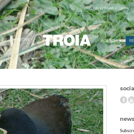
COMO CHEGAR A TROIA
UE
PROVE
AGENDA
RE
socia
newsl
Subscr