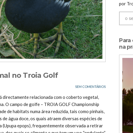
por Tro
Para
na pr
al no Troia Golf
SEM COMENTÁRIOS
tá directamente relacionada com o coberto vegetal,
mana. O campo de golfe – TROIA GOLF Championship
de de habitats numa área reduzida, tais como pinhais,
s de água doce, os quais atraem diversas espécies de
a (Upupa epops), frequentemente observada a retirar
a, dos quais se alimenta e que tem um voo “ondulante”