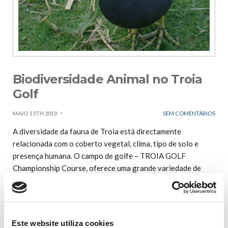
Biodiversidade Animal no Troia
Golf
MAIO 13TH 2018
SEM COMENTÁRIOS
A diversidade da fauna de Troia está directamente
relacionada com o coberto vegetal, clima, tipo de solo e
presença humana. O campo de golfe – TROIA GOLF
Championship Course, oferece uma grande variedade de
habitats numa área reduzida, tais como pinhais, matos, áreas
relvadas, dunas e lagos de água doce, os quais atraem
diversas espécies de fauna. Nas aves, destaca-se a Poupa
(Upupa epops), frequentemente observada a retirar
Este website utiliza cookies