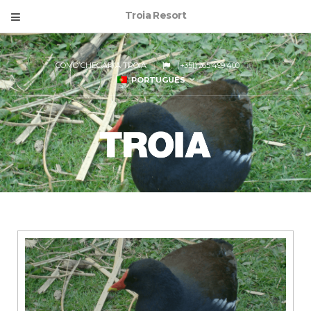
Troia Resort
COMO CHEGAR A TROIA
(+351) 265 499 400
PORTUGUÊS