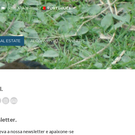
(+351) 265 499 400
PORTUGUÊS
AL ESTATE
ALOJAMENTO
OWNERS
l.
etter.
eva a nossa newsletter e apaixone-se