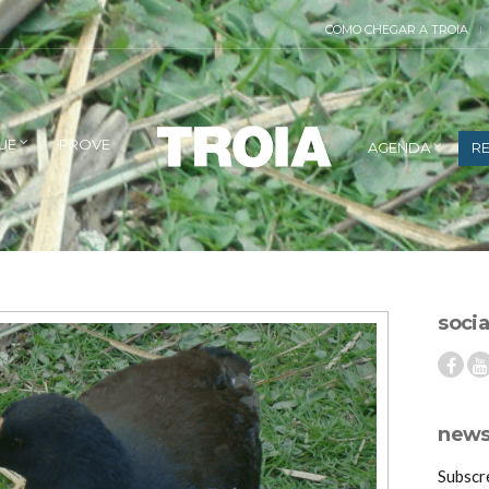
COMO CHEGAR A TROIA
UE
PROVE
AGENDA
RE
socia
newsl
Subscr