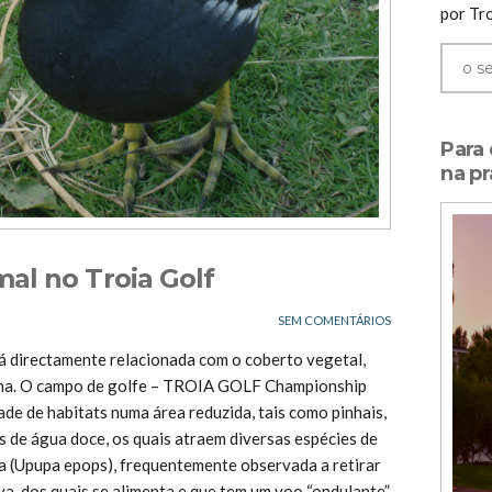
por Tro
Para
na pr
al no Troia Golf
SEM COMENTÁRIOS
tá directamente relacionada com o coberto vegetal,
mana. O campo de golfe – TROIA GOLF Championship
de de habitats numa área reduzida, tais como pinhais,
s de água doce, os quais atraem diversas espécies de
a (Upupa epops), frequentemente observada a retirar
a, dos quais se alimenta e que tem um voo “ondulante”