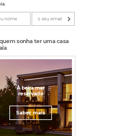
ia.
 quem sonha ter uma casa
aia
À beira mar
reservado
Saber mais