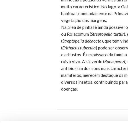
muito característico. No lago, a Ga
habitual, nomeadamente na Primave
vegetação das margens.
Na área de pinhal é ainda possível 
ou Rolacomum (
Streptopelia turtur
),
(
Streptopelia decaocto
), que tem vin
(
Erithacus rubecula
) pode ser obser
e arbustos. É um pássaro da família
ruivo vivo. A rã-verde (
Rana perezi
)
anfíbios um dos sons mais caracter
mamíferos, merecem destaque os mo
diversos insetos, contribuindo para
doenças.
P