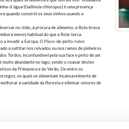
linha-d´água (Gallinula chloropus) é uma presença
ra quando constrói os seus ninhos usando a
observar no chão, à procura de alimento, a Rola-brava
 embora menos habitual do que a Rola-turca
do a invadir a Europa. O Pisco-de-peito-ruivo
vado a saltitar nos relvados ou nos ramos de pinheiros
 dos Tordos, inconfundível pela sua face e peito de um
 é muito abundante no lago, sendo o coaxar destes
ísticos da Primavera e do Verão. De entre os
rcegos, os quais se alimentam incansavelmente de
 melhorar a sanidade da floresta e eliminar vetores de
.PRIVACIDADE
RAL
RECRUTAMENTO