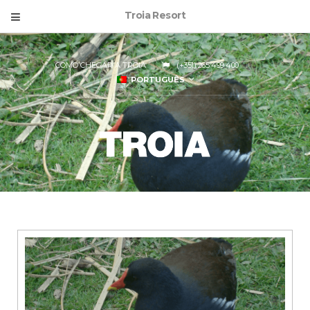
Troia Resort
COMO CHEGAR A TROIA
(+351) 265 499 400
PORTUGUÊS