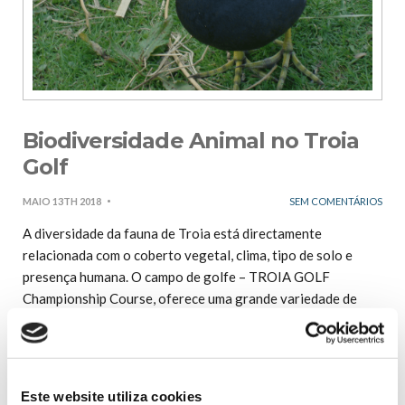
Biodiversidade Animal no Troia
Golf
MAIO 13TH 2018
SEM COMENTÁRIOS
A diversidade da fauna de Troia está directamente
relacionada com o coberto vegetal, clima, tipo de solo e
presença humana. O campo de golfe – TROIA GOLF
Championship Course, oferece uma grande variedade de
habitats numa área reduzida, tais como pinhais, matos, áreas
relvadas, dunas e lagos de água doce, os quais atraem
diversas espécies de fauna. Nas aves, destaca-se a Poupa
(Upupa epops), frequentemente observada a retirar
Este website utiliza cookies